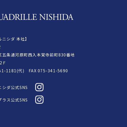
ルニシダ 本社】
2
区五条通河原町西入本覚寺前町830番地
2Ｆ
51-1181(代)
FAX 075-341-5690
ニシダ公式SNS
プラス公式SNS